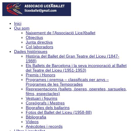
Inici
Qui som
Naixement de l’Associació LiceXballet
Objectius
Junta directiva
Col·laboradors
Dades històriques
Història del Ballet del Gran Teatre del Liceu (1847-
1988)
Els Ballets de Barcelona i la seva incorporació al Ballet
del Teatre del Liceu (1951-1953)
Premis i Honors
Programes i premsa – classificats per anys –
Programes de les Temporades
Representacions (ballets, òperes, operetes, sarsueles,
films, espectacles)
Vestuari i figurins
Coreògrafs i Mestres
Biografies dels ballarins
Fotos del Ballet del Liceu (1958-88)
Bibliografia
Vídeos
Anècdotes i records