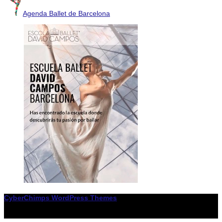
Agenda Ballet de Barcelona
CyberChimps WordPress Themes
© Associació LiceXballet / I F: G65955338