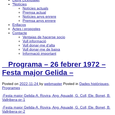
Llibre Licexballet
*Notícies
Notícies actuals
Premsa actual
Notícies anys enrere
Premsa anys enrere
Enllaços
Actes i propostes
Contacte
Ventajas de hacerse socio
Vull informació
Vull donar-me d’alta
Vull donar-me de baixa
Informació important
_ Programa – 26 febrer 1972 –
Festa major Gelida –
Posted on
2022-11-24
by
webmaster
Posted in
Dades històriques
,
Programes
.
-Festa major Gelida-A. Rovira, Ang. Aguadé, G. Coll, Ele. Bonet, B.
Vallribera-pr-1
-Festa major Gelida-A. Rovira, Ang. Aguadé, G. Coll, Ele. Bonet, B.
Vallribera-pr-2