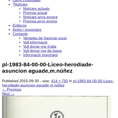
Llibre Licexballet
*Notícies
Notícies actuals
Premsa actual
Notícies anys enrere
Premsa anys enrere
Enllaços
Actes i propostes
Contacte
Ventajas de hacerse socio
Vull informació
Vull donar-me d’alta
Vull donar-me de baixa
Informació important
pl-1983-84-00-00-Liceo-herodiade-
asuncion aguade,m.núñez
Published
2015-09-30
- size:
414 × 750
in
pl-1983-84-00-00-Liceo-
herodiade-asuncion aguade,m.núñez
← Previous
Next →