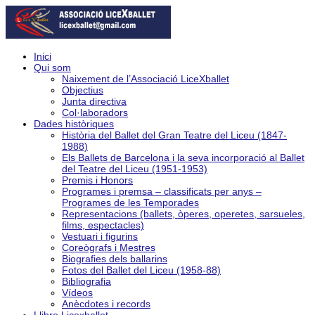
Inici
Qui som
Naixement de l’Associació LiceXballet
Objectius
Junta directiva
Col·laboradors
Dades històriques
Història del Ballet del Gran Teatre del Liceu (1847-
1988)
Els Ballets de Barcelona i la seva incorporació al Ballet
del Teatre del Liceu (1951-1953)
Premis i Honors
Programes i premsa – classificats per anys –
Programes de les Temporades
Representacions (ballets, òperes, operetes, sarsueles,
films, espectacles)
Vestuari i figurins
Coreògrafs i Mestres
Biografies dels ballarins
Fotos del Ballet del Liceu (1958-88)
Bibliografia
Vídeos
Anècdotes i records