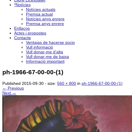
Llibre Licexballet
*Notícies
Notícies actuals
Premsa actual
Notícies anys enrere
Premsa anys enrere
Enllaços
Actes i propostes
Contacte
Ventajas de hacerse socio
Vull informació
Vull donar-me d’alta
Vull donar-me de baixa
Informació important
ph-1966-67-00-00-(1)
Published
2015-09-30
- size:
560 × 800
in
ph-1966-67-00-00-(1)
← Previous
Next →