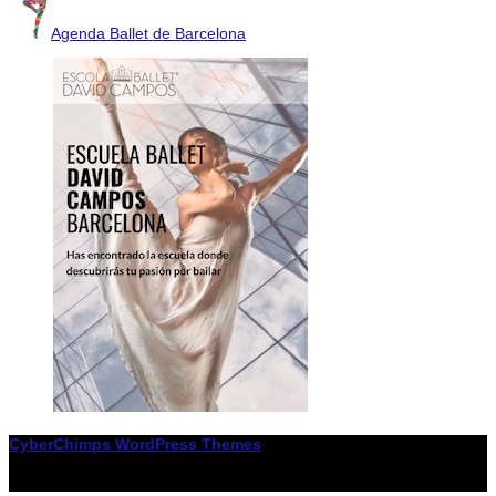
Agenda Ballet de Barcelona
CyberChimps WordPress Themes
© Associació LiceXballet / I F: G65955338