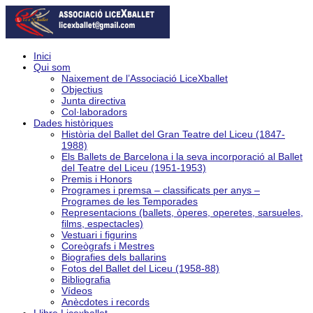
Inici
Qui som
Naixement de l’Associació LiceXballet
Objectius
Junta directiva
Col·laboradors
Dades històriques
Història del Ballet del Gran Teatre del Liceu (1847-
1988)
Els Ballets de Barcelona i la seva incorporació al Ballet
del Teatre del Liceu (1951-1953)
Premis i Honors
Programes i premsa – classificats per anys –
Programes de les Temporades
Representacions (ballets, òperes, operetes, sarsueles,
films, espectacles)
Vestuari i figurins
Coreògrafs i Mestres
Biografies dels ballarins
Fotos del Ballet del Liceu (1958-88)
Bibliografia
Vídeos
Anècdotes i records