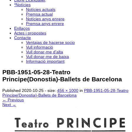
Llibre Licexballet
*Notícies
Notícies actuals
Premsa actual
Notícies anys enrere
Premsa anys enrere
Enllaços
Actes i propostes
Contacte
Ventajas de hacerse socio
Vull informació
Vull donar-me d’alta
Vull donar-me de baixa
Informació important
PBB-1951-05-28-Teatro
Principe(Donostia)-Ballets de Barcelona
Published
2020-10-25
- size:
456 × 1000
in
PBB-1951-05-28-Teatro
Principe(Donostia)-Ballets de Barcelona
← Previous
Next →