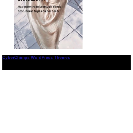
CyberChimps WordPress Themes
© Associació LiceXballet / I F: G65955338