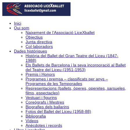
Inici
Qui som
Naixement de l’Associació LiceXballet
Objectius
Junta directiva
Col·laboradors
Dades històriques
Història del Ballet del Gran Teatre del Liceu (1847-
1988)
Els Ballets de Barcelona i la seva incorporació al Ballet
del Teatre del Liceu (1951-1953)
Premis i Honors
Programes i premsa – classificats per anys –
Programes de les Temporades
Representacions (ballets, òperes, operetes, sarsueles,
films, espectacles)
Vestuari i figurins
Coreògrafs i Mestres
Biografies dels ballarins
Fotos del Ballet del Liceu (1958-88)
Bibliografia
Vídeos
Anècdotes i records