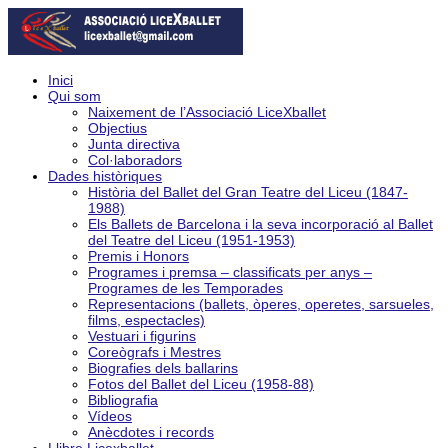
Inici
Qui som
Naixement de l’Associació LiceXballet
Objectius
Junta directiva
Col·laboradors
Dades històriques
Història del Ballet del Gran Teatre del Liceu (1847-
1988)
Els Ballets de Barcelona i la seva incorporació al Ballet
del Teatre del Liceu (1951-1953)
Premis i Honors
Programes i premsa – classificats per anys –
Programes de les Temporades
Representacions (ballets, òperes, operetes, sarsueles,
films, espectacles)
Vestuari i figurins
Coreògrafs i Mestres
Biografies dels ballarins
Fotos del Ballet del Liceu (1958-88)
Bibliografia
Vídeos
Anècdotes i records