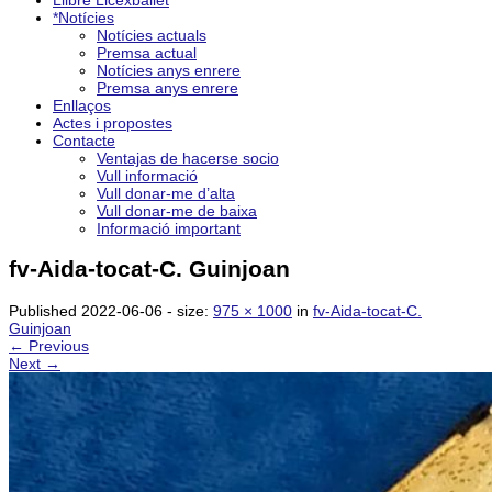
Llibre Licexballet
*Notícies
Notícies actuals
Premsa actual
Notícies anys enrere
Premsa anys enrere
Enllaços
Actes i propostes
Contacte
Ventajas de hacerse socio
Vull informació
Vull donar-me d’alta
Vull donar-me de baixa
Informació important
fv-Aida-tocat-C. Guinjoan
Published
2022-06-06
- size:
975 × 1000
in
fv-Aida-tocat-C.
Guinjoan
← Previous
Next →