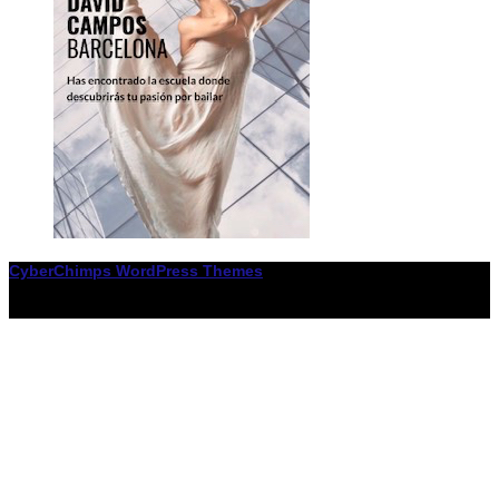
CyberChimps WordPress Themes
© Associació LiceXballet / I F: G65955338