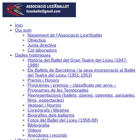
Inici
Qui som
Naixement de l’Associació LiceXballet
Objectius
Junta directiva
Col·laboradors
Dades històriques
Història del Ballet del Gran Teatre del Liceu (1847-
1988)
Els Ballets de Barcelona i la seva incorporació al Ballet
del Teatre del Liceu (1951-1953)
Premis i Honors
Programes i premsa – classificats per anys –
Programes de les Temporades
Representacions (ballets, òperes, operetes, sarsueles,
films, espectacles)
Vestuari i figurins
Coreògrafs i Mestres
Biografies dels ballarins
Fotos del Ballet del Liceu (1958-88)
Bibliografia
Vídeos
Anècdotes i records