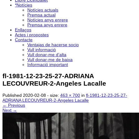
Llibre Licexballet
*Notícies
Notícies actuals
Premsa actual
Notícies anys enrere
Premsa anys enrere
Enllaços
Actes i propostes
Contacte
Ventajas de hacerse socio
Vull informació
Vull donar-me d’alta
Vull donar-me de baixa
Informació important
fl-1981-12-23-25-27-ADRIANA
LECOUVREUR-2-Angeles Lacalle
Published
2020-02-08
- size:
463 × 700
in
fl-1981-12-23-25-27-
ADRIANA LECOUVREUR-2-Angeles Lacalle
← Previous
Next →