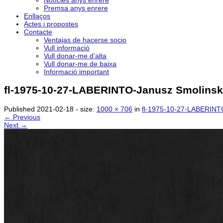
Notícies anys enrere
Premsa anys enrere
Enllaços
Actes i propostes
Contacte
Ventajas de hacerse socio
Vull informació
Vull donar-me d’alta
Vull donar-me de baixa
Informació important
fl-1975-10-27-LABERINTO-Janusz Smolinsk
Published
2021-02-18
- size:
1000 × 706
in
fl-1975-10-27-LABERINT
← Previous
Next →