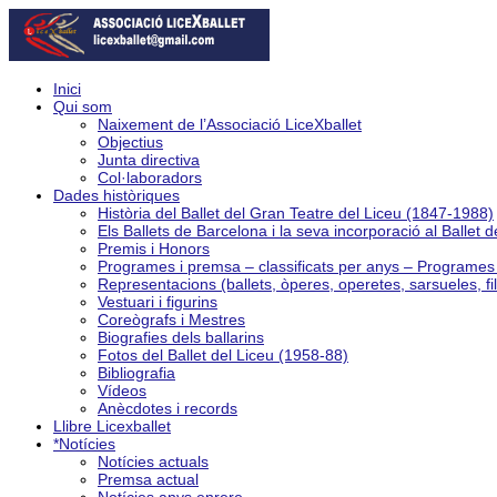
Inici
Qui som
Naixement de l’Associació LiceXballet
Objectius
Junta directiva
Col·laboradors
Dades històriques
Història del Ballet del Gran Teatre del Liceu (1847-1988)
Els Ballets de Barcelona i la seva incorporació al Ballet 
Premis i Honors
Programes i premsa – classificats per anys – Programe
Representacions (ballets, òperes, operetes, sarsueles, fi
Vestuari i figurins
Coreògrafs i Mestres
Biografies dels ballarins
Fotos del Ballet del Liceu (1958-88)
Bibliografia
Vídeos
Anècdotes i records
Llibre Licexballet
*Notícies
Notícies actuals
Premsa actual