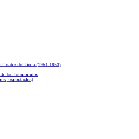
del Teatre del Liceu (1951-1953)
s de les Temporades
lms, espectacles)