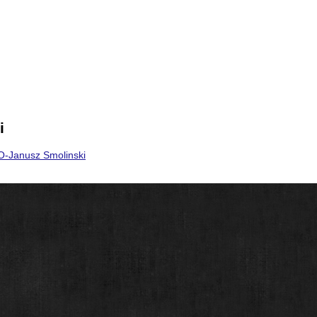
i
O-Janusz Smolinski