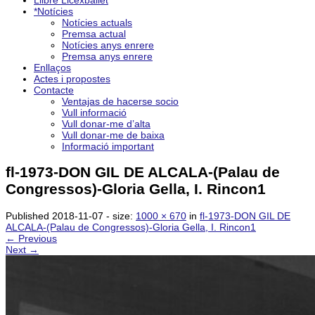
Llibre Licexballet
*Notícies
Notícies actuals
Premsa actual
Notícies anys enrere
Premsa anys enrere
Enllaços
Actes i propostes
Contacte
Ventajas de hacerse socio
Vull informació
Vull donar-me d’alta
Vull donar-me de baixa
Informació important
fl-1973-DON GIL DE ALCALA-(Palau de
Congressos)-Gloria Gella, I. Rincon1
Published
2018-11-07
- size:
1000 × 670
in
fl-1973-DON GIL DE
ALCALA-(Palau de Congressos)-Gloria Gella, I. Rincon1
← Previous
Next →