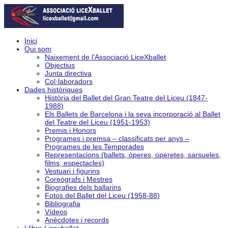
Inici
Qui som
Naixement de l’Associació LiceXballet
Objectius
Junta directiva
Col·laboradors
Dades històriques
Història del Ballet del Gran Teatre del Liceu (1847-
1988)
Els Ballets de Barcelona i la seva incorporació al Ballet
del Teatre del Liceu (1951-1953)
Premis i Honors
Programes i premsa – classificats per anys –
Programes de les Temporades
Representacions (ballets, òperes, operetes, sarsueles,
films, espectacles)
Vestuari i figurins
Coreògrafs i Mestres
Biografies dels ballarins
Fotos del Ballet del Liceu (1958-88)
Bibliografia
Vídeos
Anècdotes i records