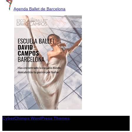
Agenda Ballet de Barcelona
CyberChimps WordPress Themes
© Associació LiceXballet / I F: G65955338