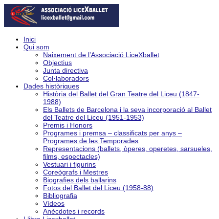
Inici
Qui som
Naixement de l’Associació LiceXballet
Objectius
Junta directiva
Col·laboradors
Dades històriques
Història del Ballet del Gran Teatre del Liceu (1847-
1988)
Els Ballets de Barcelona i la seva incorporació al Ballet
del Teatre del Liceu (1951-1953)
Premis i Honors
Programes i premsa – classificats per anys –
Programes de les Temporades
Representacions (ballets, òperes, operetes, sarsueles,
films, espectacles)
Vestuari i figurins
Coreògrafs i Mestres
Biografies dels ballarins
Fotos del Ballet del Liceu (1958-88)
Bibliografia
Vídeos
Anècdotes i records