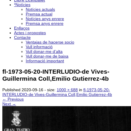
Llibre Licexballet
*Notícies
Notícies actuals
Premsa actual
Notícies anys enrere
Premsa anys enrere
Enllaços
Actes i propostes
Contacte
Ventajas de hacerse socio
Vull informació
Vull donar-me d’alta
Vull donar-me de baixa
Informació important
fl-1973-05-20-INTERLUDIO-de Vives-
Guillermina Coll,Emilio Gutierrez-4b
Published
2020-09-16
- size:
1000 × 688
in
fl-1973-05-20-
INTERLUDIO-de Vives-Guillermina Coll,Emilio Gutierrez-4b
← Previous
Next →