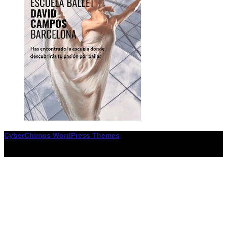
CyberChimps WordPress Themes
© Associació LiceXballet / I F: G65955338