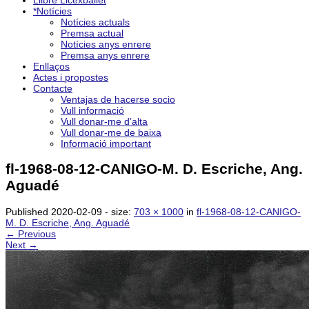
Llibre Licexballet
*Notícies
Notícies actuals
Premsa actual
Notícies anys enrere
Premsa anys enrere
Enllaços
Actes i propostes
Contacte
Ventajas de hacerse socio
Vull informació
Vull donar-me d’alta
Vull donar-me de baixa
Informació important
fl-1968-08-12-CANIGO-M. D. Escriche, Ang.
Aguadé
Published
2020-02-09
- size:
703 × 1000
in
fl-1968-08-12-CANIGO-
M. D. Escriche, Ang. Aguadé
← Previous
Next →