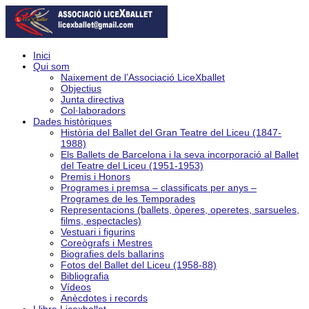
Inici
Qui som
Naixement de l’Associació LiceXballet
Objectius
Junta directiva
Col·laboradors
Dades històriques
Història del Ballet del Gran Teatre del Liceu (1847-
1988)
Els Ballets de Barcelona i la seva incorporació al Ballet
del Teatre del Liceu (1951-1953)
Premis i Honors
Programes i premsa – classificats per anys –
Programes de les Temporades
Representacions (ballets, òperes, operetes, sarsueles,
films, espectacles)
Vestuari i figurins
Coreògrafs i Mestres
Biografies dels ballarins
Fotos del Ballet del Liceu (1958-88)
Bibliografia
Vídeos
Anècdotes i records