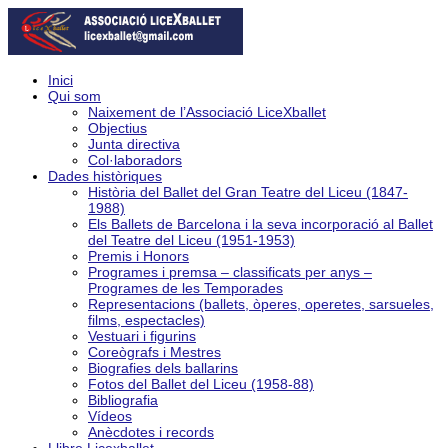
Inici
Qui som
Naixement de l’Associació LiceXballet
Objectius
Junta directiva
Col·laboradors
Dades històriques
Història del Ballet del Gran Teatre del Liceu (1847-
1988)
Els Ballets de Barcelona i la seva incorporació al Ballet
del Teatre del Liceu (1951-1953)
Premis i Honors
Programes i premsa – classificats per anys –
Programes de les Temporades
Representacions (ballets, òperes, operetes, sarsueles,
films, espectacles)
Vestuari i figurins
Coreògrafs i Mestres
Biografies dels ballarins
Fotos del Ballet del Liceu (1958-88)
Bibliografia
Vídeos
Anècdotes i records