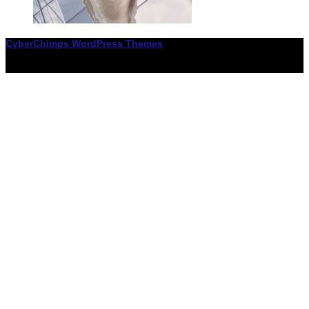
CyberChimps WordPress Themes
© Associació LiceXballet / I F: G65955338