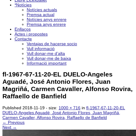
Llibre Licexballet
*Notícies
Notícies actuals
Premsa actual
Notícies anys enrere
Premsa anys enrere
Enllaços
Actes i propostes
Contacte
Ventajas de hacerse socio
Vull informació
Vull donar-me d’alta
Vull donar-me de baixa
Informació important
fl-1967-67-11-20-EL DUELO-Angeles
Aguadé, José Antonio Flores, Juan
Magriñá, Carmen Cavaller, Alfonso Rovira,
Raffaello de Banfield
Published
2018-11-19
- size:
1000 × 716
in
fl-1967-67-11-20-EL
DUELO-Angeles Aguadé, José Antonio Flores, Juan Magriñá,
Carmen Cavaller, Alfonso Rovira, Raffaello de Banfield
← Previous
Next →