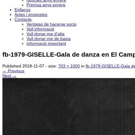
Notícies anys enrere
Premsa anys enrere
Enllaços
Actes i propostes
Contacte
Ventajas de hacerse socio
Vull informació
Vull donar-me d’alta
Vull donar-me de baixa
Informació important
fb-1979-GISELLE-Gala de danza en El Campo
Published
2018-11-07
- size:
703 × 1000
in
fb-1979-GISELLE-Gala de
← Previous
Next →