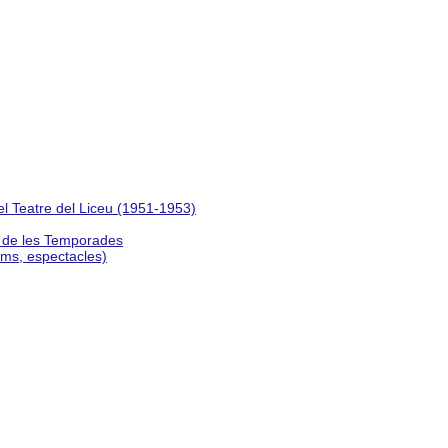
del Teatre del Liceu (1951-1953)
s de les Temporades
lms, espectacles)