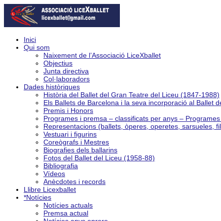
Inici
Qui som
Naixement de l’Associació LiceXballet
Objectius
Junta directiva
Col·laboradors
Dades històriques
Història del Ballet del Gran Teatre del Liceu (1847-1988)
Els Ballets de Barcelona i la seva incorporació al Ballet 
Premis i Honors
Programes i premsa – classificats per anys – Programe
Representacions (ballets, òperes, operetes, sarsueles, fi
Vestuari i figurins
Coreògrafs i Mestres
Biografies dels ballarins
Fotos del Ballet del Liceu (1958-88)
Bibliografia
Vídeos
Anècdotes i records
Llibre Licexballet
*Notícies
Notícies actuals
Premsa actual