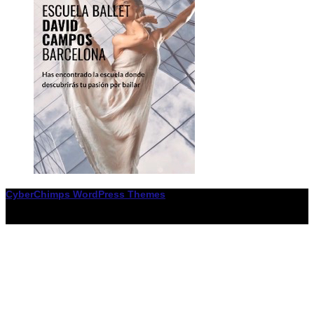
CyberChimps WordPress Themes
© Associació LiceXballet / I F: G65955338