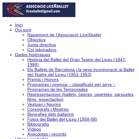
Inici
Qui som
Naixement de l’Associació LiceXballet
Objectius
Junta directiva
Col·laboradors
Dades històriques
Història del Ballet del Gran Teatre del Liceu (1847-
1988)
Els Ballets de Barcelona i la seva incorporació al Ballet
del Teatre del Liceu (1951-1953)
Premis i Honors
Programes i premsa – classificats per anys –
Programes de les Temporades
Representacions (ballets, òperes, operetes, sarsueles,
films, espectacles)
Vestuari i figurins
Coreògrafs i Mestres
Biografies dels ballarins
Fotos del Ballet del Liceu (1958-88)
Bibliografia
Vídeos
Anècdotes i records