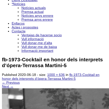
Llibre Licexballet
*Notícies
Notícies actuals
Premsa actual
Notícies anys enrere
Premsa anys enrere
Enllaços
Actes i propostes
Contacte
Ventajas de hacerse socio
Vull informació
Vull donar-me d’alta
Vull donar-me de baixa
Informació important
fb-1973-Cocktail en honor dels interprets
d’ópera-Terrassa Martini-5
Published
2020-06-18
- size:
1000 × 636
in
fb-1973-Cocktail en
honor dels interprets d’ópera-Terrassa Martini-5
← Previous
Next →