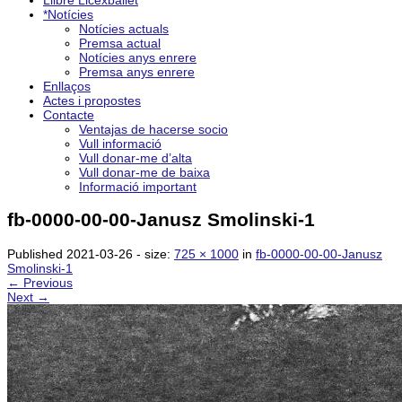
Llibre Licexballet
*Notícies
Notícies actuals
Premsa actual
Notícies anys enrere
Premsa anys enrere
Enllaços
Actes i propostes
Contacte
Ventajas de hacerse socio
Vull informació
Vull donar-me d’alta
Vull donar-me de baixa
Informació important
fb-0000-00-00-Janusz Smolinski-1
Published
2021-03-26
- size:
725 × 1000
in
fb-0000-00-00-Janusz
Smolinski-1
← Previous
Next →