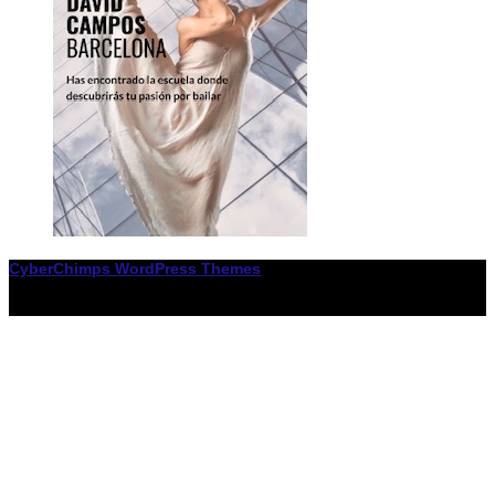
CyberChimps WordPress Themes
© Associació LiceXballet / I F: G65955338