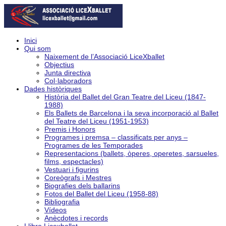
Inici
Qui som
Naixement de l’Associació LiceXballet
Objectius
Junta directiva
Col·laboradors
Dades històriques
Història del Ballet del Gran Teatre del Liceu (1847-
1988)
Els Ballets de Barcelona i la seva incorporació al Ballet
del Teatre del Liceu (1951-1953)
Premis i Honors
Programes i premsa – classificats per anys –
Programes de les Temporades
Representacions (ballets, òperes, operetes, sarsueles,
films, espectacles)
Vestuari i figurins
Coreògrafs i Mestres
Biografies dels ballarins
Fotos del Ballet del Liceu (1958-88)
Bibliografia
Vídeos
Anècdotes i records