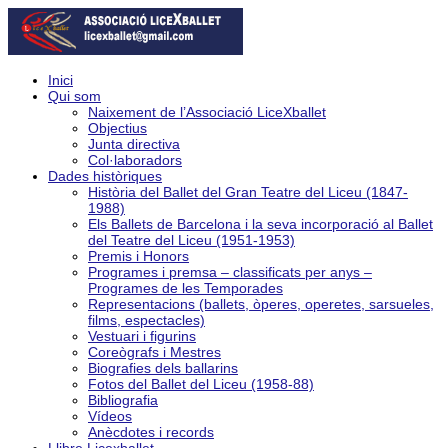
Inici
Qui som
Naixement de l’Associació LiceXballet
Objectius
Junta directiva
Col·laboradors
Dades històriques
Història del Ballet del Gran Teatre del Liceu (1847-
1988)
Els Ballets de Barcelona i la seva incorporació al Ballet
del Teatre del Liceu (1951-1953)
Premis i Honors
Programes i premsa – classificats per anys –
Programes de les Temporades
Representacions (ballets, òperes, operetes, sarsueles,
films, espectacles)
Vestuari i figurins
Coreògrafs i Mestres
Biografies dels ballarins
Fotos del Ballet del Liceu (1958-88)
Bibliografia
Vídeos
Anècdotes i records