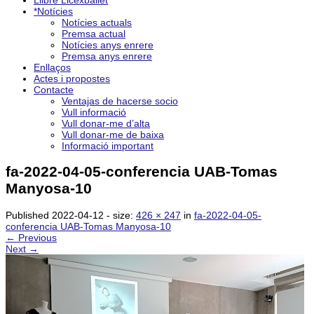
Llibre Licexballet
*Notícies
Notícies actuals
Premsa actual
Notícies anys enrere
Premsa anys enrere
Enllaços
Actes i propostes
Contacte
Ventajas de hacerse socio
Vull informació
Vull donar-me d’alta
Vull donar-me de baixa
Informació important
fa-2022-04-05-conferencia UAB-Tomas
Manyosa-10
Published
2022-04-12
- size:
426 × 247
in
fa-2022-04-05-
conferencia UAB-Tomas Manyosa-10
← Previous
Next →