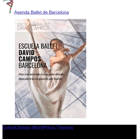
Agenda Ballet de Barcelona
CyberChimps WordPress Themes
© Associació LiceXballet / I F: G65955338