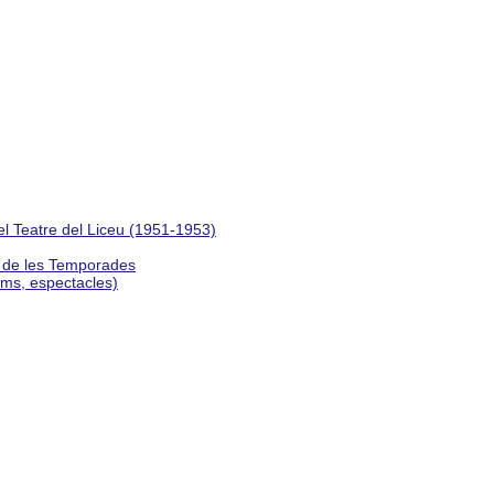
del Teatre del Liceu (1951-1953)
s de les Temporades
lms, espectacles)