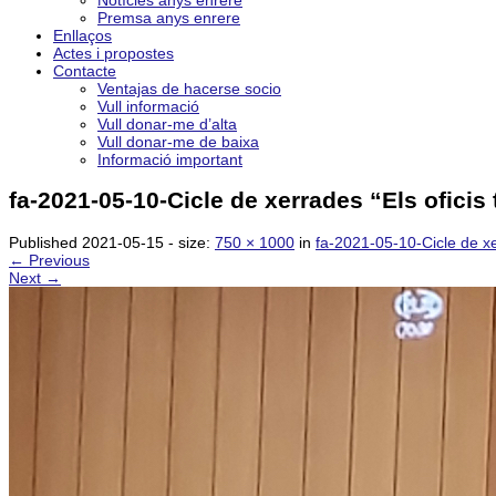
Notícies anys enrere
Premsa anys enrere
Enllaços
Actes i propostes
Contacte
Ventajas de hacerse socio
Vull informació
Vull donar-me d’alta
Vull donar-me de baixa
Informació important
fa-2021-05-10-Cicle de xerrades “Els oficis 
Published
2021-05-15
- size:
750 × 1000
in
fa-2021-05-10-Cicle de xer
← Previous
Next →