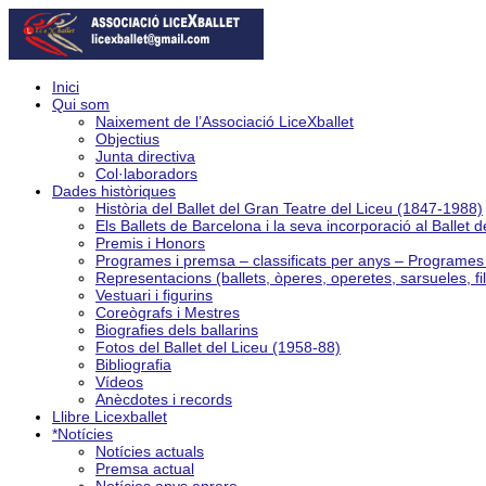
Inici
Qui som
Naixement de l’Associació LiceXballet
Objectius
Junta directiva
Col·laboradors
Dades històriques
Història del Ballet del Gran Teatre del Liceu (1847-1988)
Els Ballets de Barcelona i la seva incorporació al Ballet 
Premis i Honors
Programes i premsa – classificats per anys – Programe
Representacions (ballets, òperes, operetes, sarsueles, fi
Vestuari i figurins
Coreògrafs i Mestres
Biografies dels ballarins
Fotos del Ballet del Liceu (1958-88)
Bibliografia
Vídeos
Anècdotes i records
Llibre Licexballet
*Notícies
Notícies actuals
Premsa actual