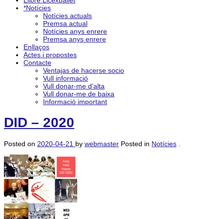
Llibre Licexballet
*Notícies
Notícies actuals
Premsa actual
Notícies anys enrere
Premsa anys enrere
Enllaços
Actes i propostes
Contacte
Ventajas de hacerse socio
Vull informació
Vull donar-me d’alta
Vull donar-me de baixa
Informació important
DID – 2020
Posted on
2020-04-21
by
webmaster
Posted in
Notícies
.