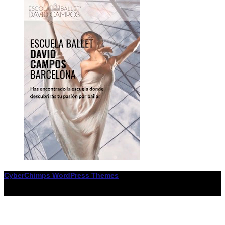
CyberChimps WordPress Themes
© Associació LiceXballet / I F: G65955338