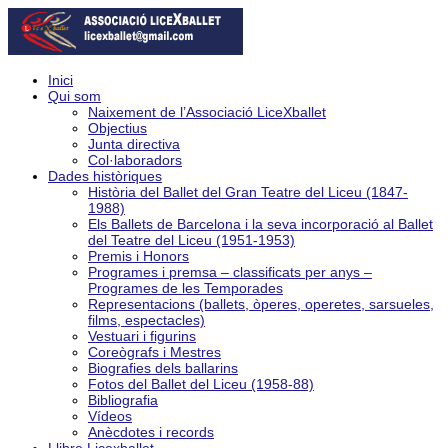
Inici
Qui som
Naixement de l’Associació LiceXballet
Objectius
Junta directiva
Col·laboradors
Dades històriques
Història del Ballet del Gran Teatre del Liceu (1847-
1988)
Els Ballets de Barcelona i la seva incorporació al Ballet
del Teatre del Liceu (1951-1953)
Premis i Honors
Programes i premsa – classificats per anys –
Programes de les Temporades
Representacions (ballets, òperes, operetes, sarsueles,
films, espectacles)
Vestuari i figurins
Coreògrafs i Mestres
Biografies dels ballarins
Fotos del Ballet del Liceu (1958-88)
Bibliografia
Vídeos
Anècdotes i records