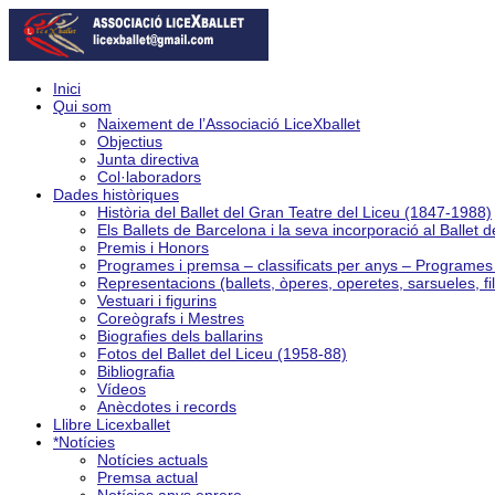
Inici
Qui som
Naixement de l’Associació LiceXballet
Objectius
Junta directiva
Col·laboradors
Dades històriques
Història del Ballet del Gran Teatre del Liceu (1847-1988)
Els Ballets de Barcelona i la seva incorporació al Ballet 
Premis i Honors
Programes i premsa – classificats per anys – Programe
Representacions (ballets, òperes, operetes, sarsueles, fi
Vestuari i figurins
Coreògrafs i Mestres
Biografies dels ballarins
Fotos del Ballet del Liceu (1958-88)
Bibliografia
Vídeos
Anècdotes i records
Llibre Licexballet
*Notícies
Notícies actuals
Premsa actual