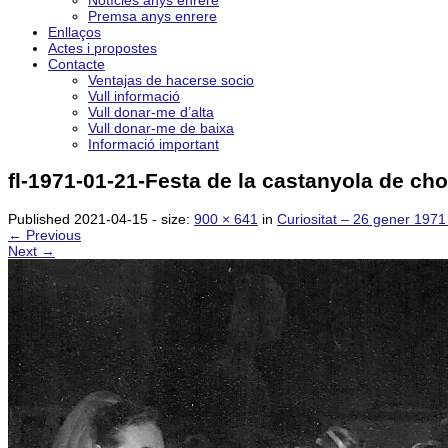
Notícies anys enrere
Premsa anys enrere
Enllaços
Actes i propostes
Contacte
Ventajas de hacerse socio
Vull informació
Vull donar-me d’alta
Vull donar-me de baixa
Informació important
fl-1971-01-21-Festa de la castanyola de cho
Published
2021-04-15
- size:
900 × 641
in
Curiositat – 26 gener 1971
← Previous
Next →