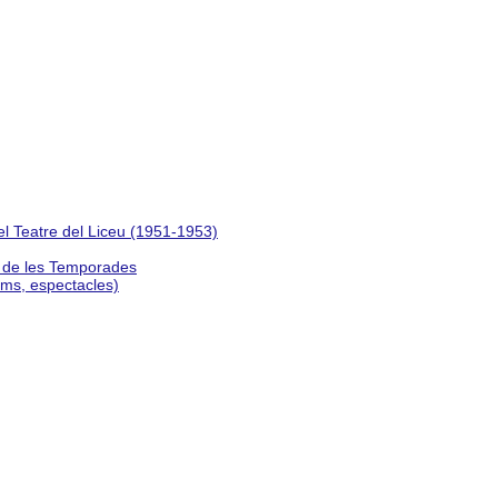
del Teatre del Liceu (1951-1953)
s de les Temporades
lms, espectacles)