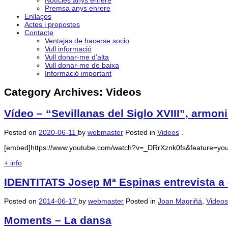
Notícies anys enrere
Premsa anys enrere
Enllaços
Actes i propostes
Contacte
Ventajas de hacerse socio
Vull informació
Vull donar-me d’alta
Vull donar-me de baixa
Informació important
Category Archives:
Videos
Vídeo – “Sevillanas del Siglo XVIII”, armo
Posted on
2020-06-11
by
webmaster
Posted in
Videos
.
[embed]https://www.youtube.com/watch?v=_DRrXznk0fs&feature=yo
+ info
IDENTITATS Josep Mª Espinas entrevista a
Posted on
2014-06-17
by
webmaster
Posted in
Joan Magriñá
,
Videos
Moments – La dansa