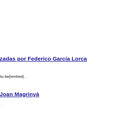
nizadas por Federico García Lorca
utu.be[/embed]…
 Joan Magrinyà
.