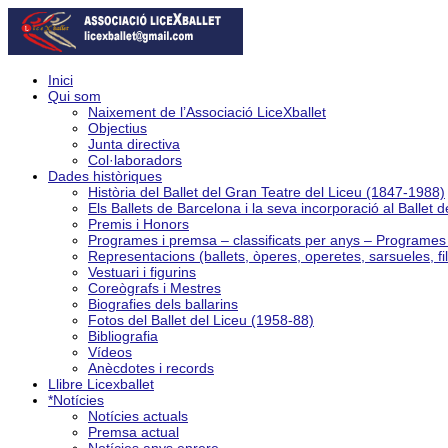
Inici
Qui som
Naixement de l’Associació LiceXballet
Objectius
Junta directiva
Col·laboradors
Dades històriques
Història del Ballet del Gran Teatre del Liceu (1847-1988)
Els Ballets de Barcelona i la seva incorporació al Ballet 
Premis i Honors
Programes i premsa – classificats per anys – Programe
Representacions (ballets, òperes, operetes, sarsueles, fi
Vestuari i figurins
Coreògrafs i Mestres
Biografies dels ballarins
Fotos del Ballet del Liceu (1958-88)
Bibliografia
Vídeos
Anècdotes i records
Llibre Licexballet
*Notícies
Notícies actuals
Premsa actual