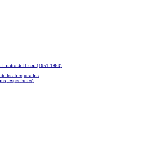
del Teatre del Liceu (1951-1953)
s de les Temporades
lms, espectacles)