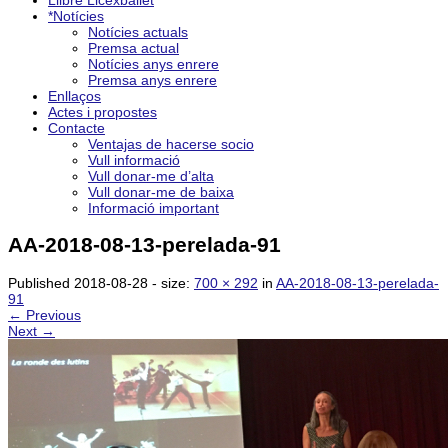
Llibre Licexballet
*Notícies
Notícies actuals
Premsa actual
Notícies anys enrere
Premsa anys enrere
Enllaços
Actes i propostes
Contacte
Ventajas de hacerse socio
Vull informació
Vull donar-me d’alta
Vull donar-me de baixa
Informació important
AA-2018-08-13-perelada-91
Published
2018-08-28
- size:
700 × 292
in
AA-2018-08-13-perelada-
91
← Previous
Next →