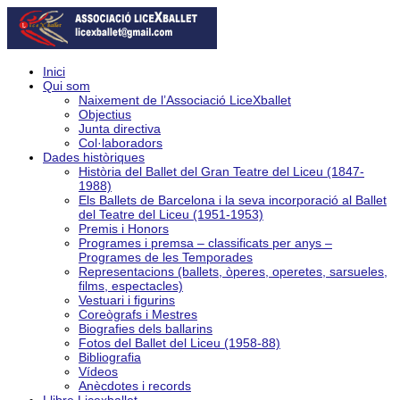
Inici
Qui som
Naixement de l’Associació LiceXballet
Objectius
Junta directiva
Col·laboradors
Dades històriques
Història del Ballet del Gran Teatre del Liceu (1847-
1988)
Els Ballets de Barcelona i la seva incorporació al Ballet
del Teatre del Liceu (1951-1953)
Premis i Honors
Programes i premsa – classificats per anys –
Programes de les Temporades
Representacions (ballets, òperes, operetes, sarsueles,
films, espectacles)
Vestuari i figurins
Coreògrafs i Mestres
Biografies dels ballarins
Fotos del Ballet del Liceu (1958-88)
Bibliografia
Vídeos
Anècdotes i records