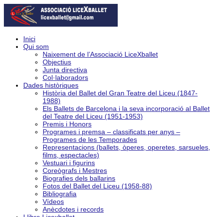
Inici
Qui som
Naixement de l’Associació LiceXballet
Objectius
Junta directiva
Col·laboradors
Dades històriques
Història del Ballet del Gran Teatre del Liceu (1847-
1988)
Els Ballets de Barcelona i la seva incorporació al Ballet
del Teatre del Liceu (1951-1953)
Premis i Honors
Programes i premsa – classificats per anys –
Programes de les Temporades
Representacions (ballets, òperes, operetes, sarsueles,
films, espectacles)
Vestuari i figurins
Coreògrafs i Mestres
Biografies dels ballarins
Fotos del Ballet del Liceu (1958-88)
Bibliografia
Vídeos
Anècdotes i records