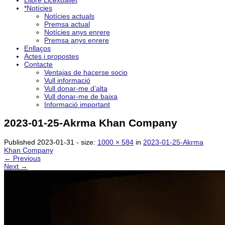
Llibre Licexballet
*Notícies
Notícies actuals
Premsa actual
Notícies anys enrere
Premsa anys enrere
Enllaços
Actes i propostes
Contacte
Ventajas de hacerse socio
Vull informació
Vull donar-me d’alta
Vull donar-me de baixa
Informació important
2023-01-25-Akrma Khan Company
Published
2023-01-31
- size:
1000 × 584
in
2023-01-25-Akrma
Khan Company
← Previous
Next →