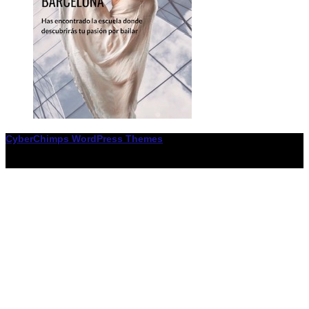
CyberChimps WordPress Themes
© Associació LiceXballet / I F: G65955338