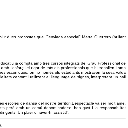
lir dues propostes que l'”enviada especial” Marta Guerrero (brillant
e educatiu ja compta amb tres cursos integrats del Grau Professional de
 l’esforç i el rigor de tots els professionals que hi treballen i amb
ques escèniques, on no només els estudiants mostraven la seva vàlua
tats cantant i utilitzant el llenguatge de signes, interpretant un ball
es escoles de dansa del nostre territori.L’espectacle va ser molt amè,
alitats però amb un comú denominador:el bon gust i la responsabilitat
irigents. Un plaer d’haver-hi assistit!”.
2.