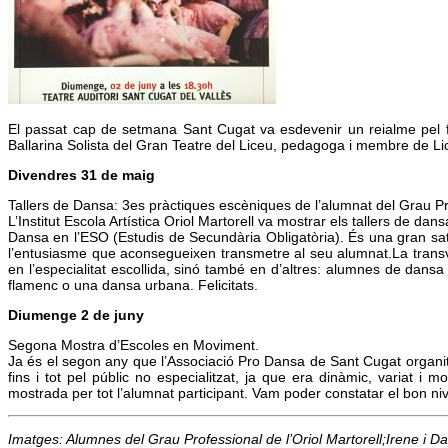
El passat cap de setmana Sant Cugat va esdevenir un reialme pel fut
Ballarina Solista del Gran Teatre del Liceu, pedagoga i membre de Lic
Divendres 31 de maig
Tallers de Dansa: 3es pràctiques escèniques de l’alumnat del Grau Pr
L’Institut Escola Artística Oriol Martorell va mostrar els tallers de 
Dansa en l’ESO (Estudis de Secundària Obligatòria). És una gran sati
l’entusiasme que aconsegueixen transmetre al seu alumnat.La transv
en l’especialitat escollida, sinó també en d’altres: alumnes de dansa 
flamenc o una dansa urbana. Felicitats.
Diumenge 2 de juny
Segona Mostra d’Escoles en Moviment.
Ja és el segon any que l’Associació Pro Dansa de Sant Cugat organitza
fins i tot pel públic no especialitzat, ja que era dinàmic, variat i
mostrada per tot l’alumnat participant. Vam poder constatar el bon nivell
Imatges: Alumnes del Grau Professional de l’Oriol Martorell;Irene i 