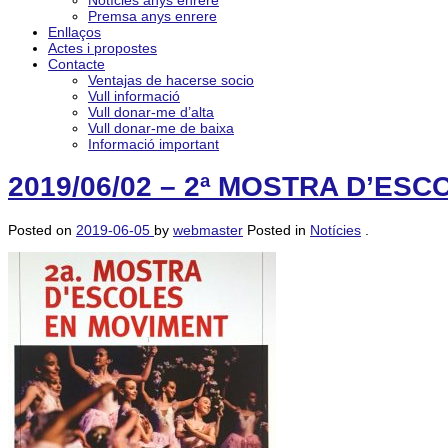
Notícies anys enrere
Premsa anys enrere
Enllaços
Actes i propostes
Contacte
Ventajas de hacerse socio
Vull informació
Vull donar-me d’alta
Vull donar-me de baixa
Informació important
2019/06/02 – 2ª MOSTRA D’ES
Posted on
2019-06-05
by
webmaster
Posted in
Notícies
.