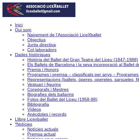
Inici
Qui som
Naixement de l’Associació LiceXballet
Objectius
Junta directiva
Col·laboradors
Dades històriques
Història del Ballet del Gran Teatre del Liceu (1847-1988)
Els Ballets de Barcelona i la seva incorporació al Ballet 
Premis i Honors
Programes i premsa – classificats per anys – Programe
Representacions (ballets, òperes, operetes, sarsueles, fi
Vestuari i figurins
Coreògrafs i Mestres
Biografies dels ballarins
Fotos del Ballet del Liceu (1958-88)
Bibliografia
Vídeos
Anècdotes i records
Llibre Licexballet
*Notícies
Notícies actuals
Premsa actual