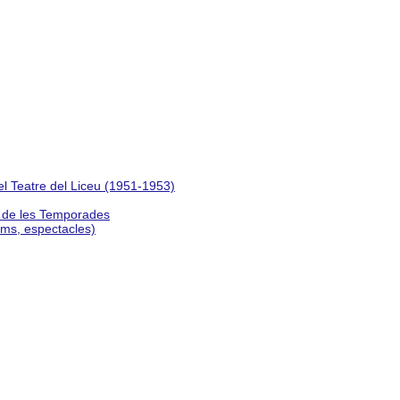
del Teatre del Liceu (1951-1953)
s de les Temporades
lms, espectacles)