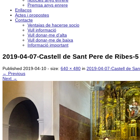
Notícies anys enrere
Premsa anys enrere
Enllaços
Actes i propostes
Contacte
Ventajas de hacerse socio
Vull informació
Vull donar-me d’alta
Vull donar-me de baixa
Informació important
2019-04-07-Castell de Sant Pere de Ribes-5
Published
2019-04-10
- size:
640 × 480
in
2019-04-07-Castell de San
← Previous
Next →