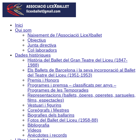
Inici
Qui som
Naixement de l’Associació LiceXballet
Objectius
Junta directiva
Col·laboradors
Dades històriques
Història del Ballet del Gran Teatre del Liceu (1847-
1988)
Els Ballets de Barcelona i la seva incorporació al Ballet
del Teatre del Liceu (1951-1953)
Premis i Honors
Programes i premsa – classificats per anys –
Programes de les Temporades
Representacions (ballets, òperes, operetes, sarsueles,
films, espectacles)
Vestuari i figurins
Coreògrafs i Mestres
Biografies dels ballarins
Fotos del Ballet del Liceu (1958-88)
Bibliografia
Vídeos
Anècdotes i records