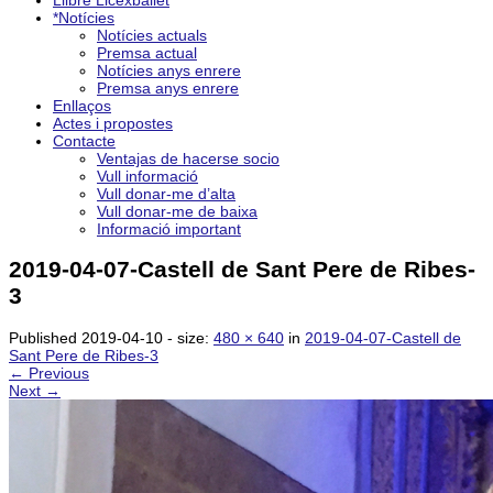
Llibre Licexballet
*Notícies
Notícies actuals
Premsa actual
Notícies anys enrere
Premsa anys enrere
Enllaços
Actes i propostes
Contacte
Ventajas de hacerse socio
Vull informació
Vull donar-me d’alta
Vull donar-me de baixa
Informació important
2019-04-07-Castell de Sant Pere de Ribes-
3
Published
2019-04-10
- size:
480 × 640
in
2019-04-07-Castell de
Sant Pere de Ribes-3
← Previous
Next →