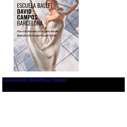
CyberChimps WordPress Themes
© Associació LiceXballet / I F: G65955338