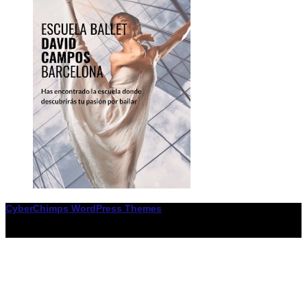
CyberChimps WordPress Themes
© Associació LiceXballet / I F: G65955338