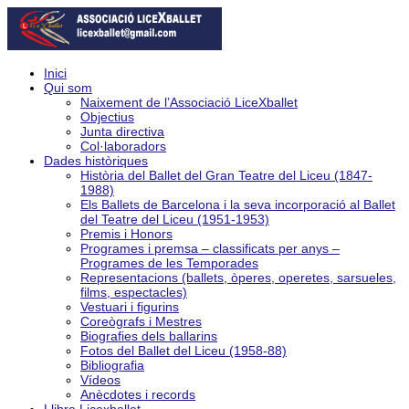
Inici
Qui som
Naixement de l’Associació LiceXballet
Objectius
Junta directiva
Col·laboradors
Dades històriques
Història del Ballet del Gran Teatre del Liceu (1847-
1988)
Els Ballets de Barcelona i la seva incorporació al Ballet
del Teatre del Liceu (1951-1953)
Premis i Honors
Programes i premsa – classificats per anys –
Programes de les Temporades
Representacions (ballets, òperes, operetes, sarsueles,
films, espectacles)
Vestuari i figurins
Coreògrafs i Mestres
Biografies dels ballarins
Fotos del Ballet del Liceu (1958-88)
Bibliografia
Vídeos
Anècdotes i records