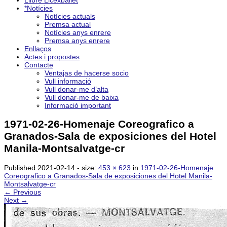
Llibre Licexballet
*Notícies
Notícies actuals
Premsa actual
Notícies anys enrere
Premsa anys enrere
Enllaços
Actes i propostes
Contacte
Ventajas de hacerse socio
Vull informació
Vull donar-me d’alta
Vull donar-me de baixa
Informació important
1971-02-26-Homenaje Coreografico a
Granados-Sala de exposiciones del Hotel
Manila-Montsalvatge-cr
Published
2021-02-14
- size:
453 × 623
in
1971-02-26-Homenaje
Coreografico a Granados-Sala de exposiciones del Hotel Manila-
Montsalvatge-cr
← Previous
Next →