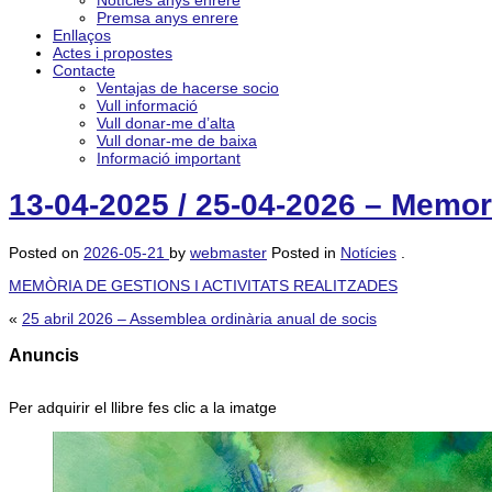
Notícies anys enrere
Premsa anys enrere
Enllaços
Actes i propostes
Contacte
Ventajas de hacerse socio
Vull informació
Vull donar-me d’alta
Vull donar-me de baixa
Informació important
13-04-2025 / 25-04-2026 – Memoria
Posted on
2026-05-21
by
webmaster
Posted in
Notícies
.
MEMÒRIA DE GESTIONS I ACTIVITATS REALITZADES
«
25 abril 2026 – Assemblea ordinària anual de socis
Anuncis
Per adquirir el llibre fes clic a la imatge