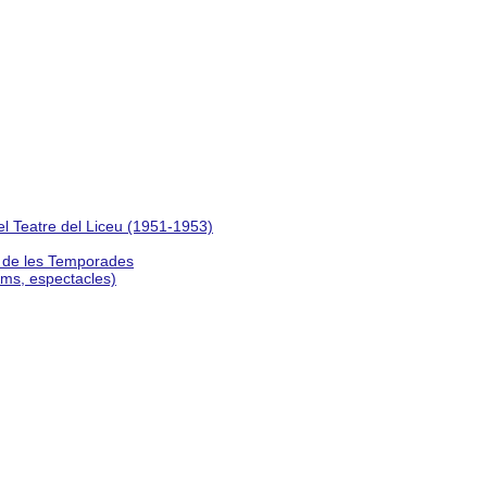
del Teatre del Liceu (1951-1953)
s de les Temporades
lms, espectacles)