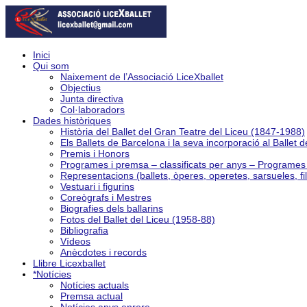
Inici
Qui som
Naixement de l’Associació LiceXballet
Objectius
Junta directiva
Col·laboradors
Dades històriques
Història del Ballet del Gran Teatre del Liceu (1847-1988)
Els Ballets de Barcelona i la seva incorporació al Ballet 
Premis i Honors
Programes i premsa – classificats per anys – Programe
Representacions (ballets, òperes, operetes, sarsueles, fi
Vestuari i figurins
Coreògrafs i Mestres
Biografies dels ballarins
Fotos del Ballet del Liceu (1958-88)
Bibliografia
Vídeos
Anècdotes i records
Llibre Licexballet
*Notícies
Notícies actuals
Premsa actual