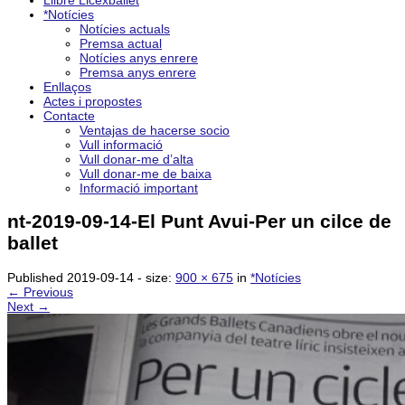
Llibre Licexballet
*Notícies
Notícies actuals
Premsa actual
Notícies anys enrere
Premsa anys enrere
Enllaços
Actes i propostes
Contacte
Ventajas de hacerse socio
Vull informació
Vull donar-me d’alta
Vull donar-me de baixa
Informació important
nt-2019-09-14-El Punt Avui-Per un cilce de
ballet
Published
2019-09-14
- size:
900 × 675
in
*Notícies
← Previous
Next →