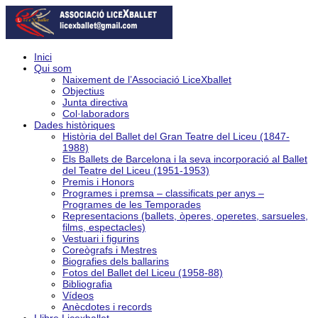
Inici
Qui som
Naixement de l’Associació LiceXballet
Objectius
Junta directiva
Col·laboradors
Dades històriques
Història del Ballet del Gran Teatre del Liceu (1847-
1988)
Els Ballets de Barcelona i la seva incorporació al Ballet
del Teatre del Liceu (1951-1953)
Premis i Honors
Programes i premsa – classificats per anys –
Programes de les Temporades
Representacions (ballets, òperes, operetes, sarsueles,
films, espectacles)
Vestuari i figurins
Coreògrafs i Mestres
Biografies dels ballarins
Fotos del Ballet del Liceu (1958-88)
Bibliografia
Vídeos
Anècdotes i records