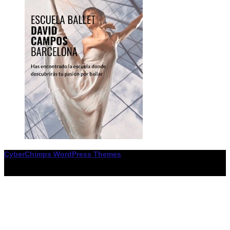
CyberChimps WordPress Themes
© Associació LiceXballet / I F: G65955338