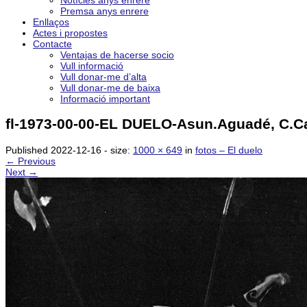
Notícies anys enrere
Premsa anys enrere
Enllaços
Actes i propostes
Contacte
Ventajas de hacerse socio
Vull informació
Vull donar-me d’alta
Vull donar-me de baixa
Informació important
fl-1973-00-00-EL DUELO-Asun.Aguadé, C.Cava
Published
2022-12-16
- size:
1000 × 649
in
fotos – El duelo
← Previous
Next →