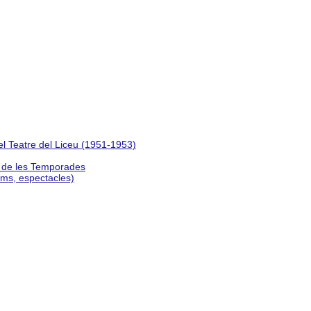
del Teatre del Liceu (1951-1953)
s de les Temporades
lms, espectacles)