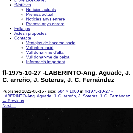
Llibre Licexballet
*Notícies
Notícies actuals
Premsa actual
Notícies anys enrere
Premsa anys enrere
Enllaços
Actes i propostes
Contacte
Ventajas de hacerse socio
Vull informació
Vull donar-me d’alta
Vull donar-me de baixa
Informació important
fl-1975-10-27 -LABERINTO-Ang. Aguade, J.
C. arreño, J. Soteras, J. C. Fernández
Published
2022-06-16
- size:
684 × 1000
in
fl-1975-10-27 -
LABERINTO-Ang. Aguade, J. C. arreño, J. Soteras, J. C. Fernández
← Previous
Next →