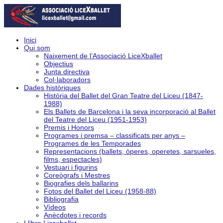
Inici
Qui som
Naixement de l’Associació LiceXballet
Objectius
Junta directiva
Col·laboradors
Dades històriques
Història del Ballet del Gran Teatre del Liceu (1847-
1988)
Els Ballets de Barcelona i la seva incorporació al Ballet
del Teatre del Liceu (1951-1953)
Premis i Honors
Programes i premsa – classificats per anys –
Programes de les Temporades
Representacions (ballets, òperes, operetes, sarsueles,
films, espectacles)
Vestuari i figurins
Coreògrafs i Mestres
Biografies dels ballarins
Fotos del Ballet del Liceu (1958-88)
Bibliografia
Vídeos
Anècdotes i records