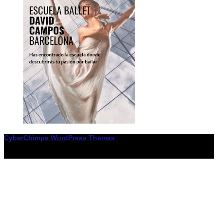
CyberChimps WordPress Themes
© Associació LiceXballet / I F: G65955338