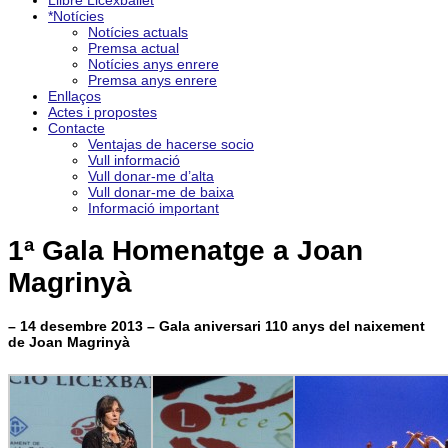
Llibre Licexballet
*Notícies
Notícies actuals
Premsa actual
Notícies anys enrere
Premsa anys enrere
Enllaços
Actes i propostes
Contacte
Ventajas de hacerse socio
Vull informació
Vull donar-me d’alta
Vull donar-me de baixa
Informació important
1ª Gala Homenatge a Joan
Magrinyà
– 14 desembre 2013 – Gala aniversari 110 anys del naixement
de Joan Magrinyà