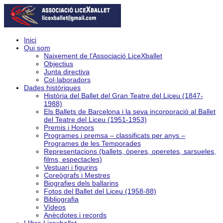
Inici
Qui som
Naixement de l’Associació LiceXballet
Objectius
Junta directiva
Col·laboradors
Dades històriques
Història del Ballet del Gran Teatre del Liceu (1847-
1988)
Els Ballets de Barcelona i la seva incorporació al Ballet
del Teatre del Liceu (1951-1953)
Premis i Honors
Programes i premsa – classificats per anys –
Programes de les Temporades
Representacions (ballets, òperes, operetes, sarsueles,
films, espectacles)
Vestuari i figurins
Coreògrafs i Mestres
Biografies dels ballarins
Fotos del Ballet del Liceu (1958-88)
Bibliografia
Vídeos
Anècdotes i records