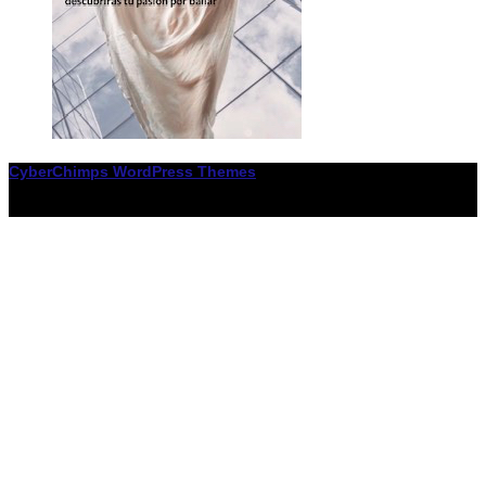
CyberChimps WordPress Themes
© Associació LiceXballet / I F: G65955338