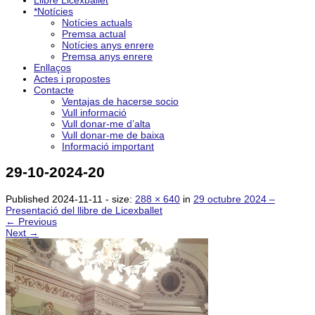
Llibre Licexballet
*Notícies
Notícies actuals
Premsa actual
Notícies anys enrere
Premsa anys enrere
Enllaços
Actes i propostes
Contacte
Ventajas de hacerse socio
Vull informació
Vull donar-me d’alta
Vull donar-me de baixa
Informació important
29-10-2024-20
Published
2024-11-11
- size:
288 × 640
in
29 octubre 2024 –
Presentació del llibre de Licexballet
← Previous
Next →