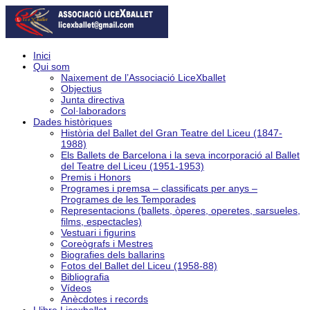
Inici
Qui som
Naixement de l’Associació LiceXballet
Objectius
Junta directiva
Col·laboradors
Dades històriques
Història del Ballet del Gran Teatre del Liceu (1847-
1988)
Els Ballets de Barcelona i la seva incorporació al Ballet
del Teatre del Liceu (1951-1953)
Premis i Honors
Programes i premsa – classificats per anys –
Programes de les Temporades
Representacions (ballets, òperes, operetes, sarsueles,
films, espectacles)
Vestuari i figurins
Coreògrafs i Mestres
Biografies dels ballarins
Fotos del Ballet del Liceu (1958-88)
Bibliografia
Vídeos
Anècdotes i records