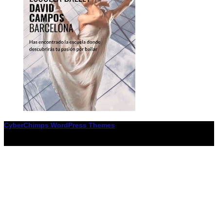
CyberChimps WordPress Themes
© Associació LiceXballet / I F: G65955338