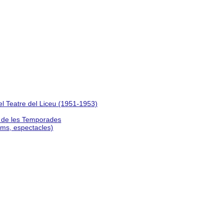
del Teatre del Liceu (1951-1953)
s de les Temporades
lms, espectacles)