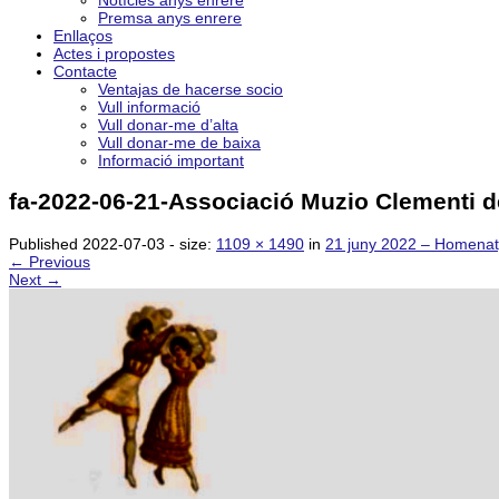
Notícies anys enrere
Premsa anys enrere
Enllaços
Actes i propostes
Contacte
Ventajas de hacerse socio
Vull informació
Vull donar-me d’alta
Vull donar-me de baixa
Informació important
fa-2022-06-21-Associació Muzio Clementi 
Published
2022-07-03
- size:
1109 × 1490
in
21 juny 2022 – Homenatge
← Previous
Next →