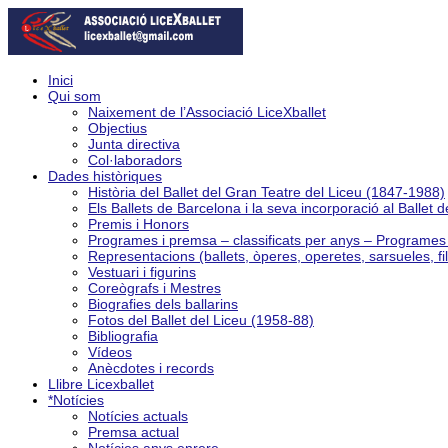
Inici
Qui som
Naixement de l’Associació LiceXballet
Objectius
Junta directiva
Col·laboradors
Dades històriques
Història del Ballet del Gran Teatre del Liceu (1847-1988)
Els Ballets de Barcelona i la seva incorporació al Ballet 
Premis i Honors
Programes i premsa – classificats per anys – Programe
Representacions (ballets, òperes, operetes, sarsueles, fi
Vestuari i figurins
Coreògrafs i Mestres
Biografies dels ballarins
Fotos del Ballet del Liceu (1958-88)
Bibliografia
Vídeos
Anècdotes i records
Llibre Licexballet
*Notícies
Notícies actuals
Premsa actual