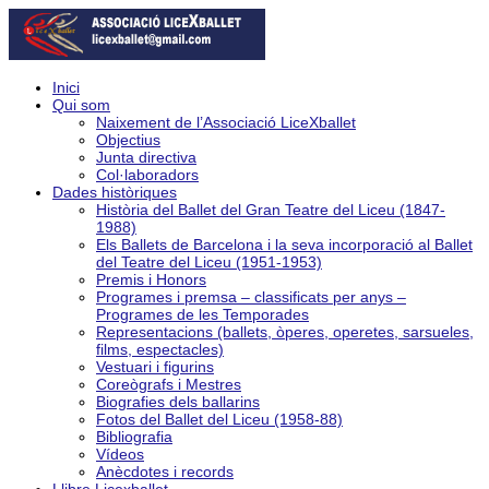
Inici
Qui som
Naixement de l’Associació LiceXballet
Objectius
Junta directiva
Col·laboradors
Dades històriques
Història del Ballet del Gran Teatre del Liceu (1847-
1988)
Els Ballets de Barcelona i la seva incorporació al Ballet
del Teatre del Liceu (1951-1953)
Premis i Honors
Programes i premsa – classificats per anys –
Programes de les Temporades
Representacions (ballets, òperes, operetes, sarsueles,
films, espectacles)
Vestuari i figurins
Coreògrafs i Mestres
Biografies dels ballarins
Fotos del Ballet del Liceu (1958-88)
Bibliografia
Vídeos
Anècdotes i records