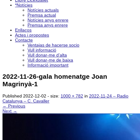
Llibre Licexballet
*Notícies
Notícies actuals
Premsa actual
Notícies anys enrere
Premsa anys enrere
Enllaços
Actes i propostes
Contacte
Ventajas de hacerse socio
Vull informació
Vull donar-me d’alta
Vull donar-me de baixa
Informació important
2022-11-26-gala homenatge Joan
Magrinyà-1
Published
2022-12-02
- size:
1000 × 782
in
2022-11-24 – Radio
Catalunya – C. Cavaller
← Previous
Next →