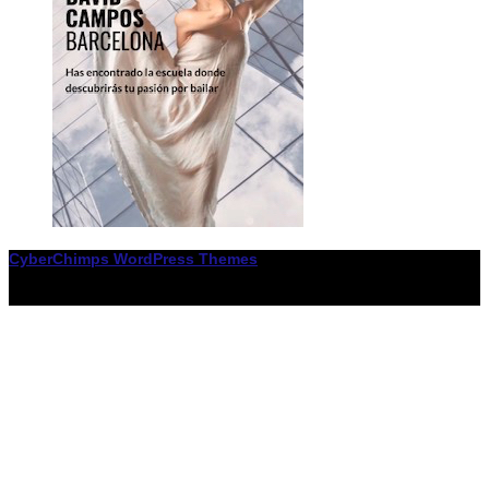
CyberChimps WordPress Themes
© Associació LiceXballet / I F: G65955338