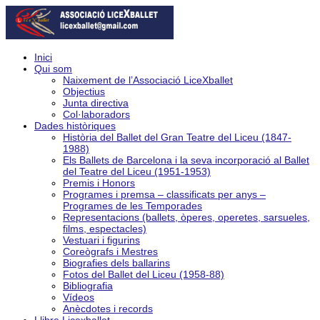
Inici
Qui som
Naixement de l’Associació LiceXballet
Objectius
Junta directiva
Col·laboradors
Dades històriques
Història del Ballet del Gran Teatre del Liceu (1847-
1988)
Els Ballets de Barcelona i la seva incorporació al Ballet
del Teatre del Liceu (1951-1953)
Premis i Honors
Programes i premsa – classificats per anys –
Programes de les Temporades
Representacions (ballets, òperes, operetes, sarsueles,
films, espectacles)
Vestuari i figurins
Coreògrafs i Mestres
Biografies dels ballarins
Fotos del Ballet del Liceu (1958-88)
Bibliografia
Vídeos
Anècdotes i records