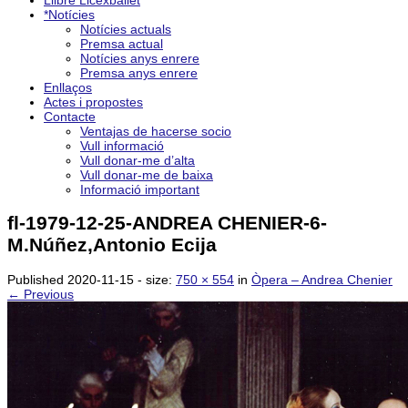
Llibre Licexballet
*Notícies
Notícies actuals
Premsa actual
Notícies anys enrere
Premsa anys enrere
Enllaços
Actes i propostes
Contacte
Ventajas de hacerse socio
Vull informació
Vull donar-me d’alta
Vull donar-me de baixa
Informació important
fl-1979-12-25-ANDREA CHENIER-6-
M.Núñez,Antonio Ecija
Published
2020-11-15
- size:
750 × 554
in
Òpera – Andrea Chenier
← Previous