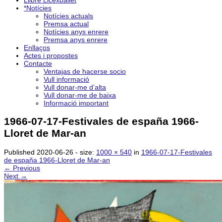
Llibre Licexballet
*Notícies
Notícies actuals
Premsa actual
Notícies anys enrere
Premsa anys enrere
Enllaços
Actes i propostes
Contacte
Ventajas de hacerse socio
Vull informació
Vull donar-me d’alta
Vull donar-me de baixa
Informació important
1966-07-17-Festivales de españa 1966-
Lloret de Mar-an
Published
2020-06-26
- size:
1000 × 540
in
1966-07-17-Festivales
de españa 1966-Lloret de Mar-an
← Previous
Next →