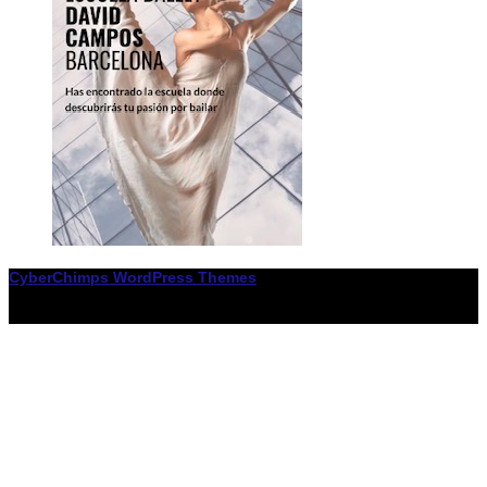
CyberChimps WordPress Themes
© Associació LiceXballet / I F: G65955338