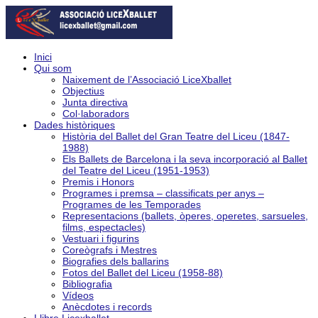
Inici
Qui som
Naixement de l’Associació LiceXballet
Objectius
Junta directiva
Col·laboradors
Dades històriques
Història del Ballet del Gran Teatre del Liceu (1847-
1988)
Els Ballets de Barcelona i la seva incorporació al Ballet
del Teatre del Liceu (1951-1953)
Premis i Honors
Programes i premsa – classificats per anys –
Programes de les Temporades
Representacions (ballets, òperes, operetes, sarsueles,
films, espectacles)
Vestuari i figurins
Coreògrafs i Mestres
Biografies dels ballarins
Fotos del Ballet del Liceu (1958-88)
Bibliografia
Vídeos
Anècdotes i records